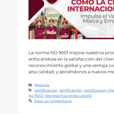
La norma ISO 9001 mejora nuestros proc
enfocándose en la satisfacción del clien
reconocimiento global y una ventaja co
alta calidad, y abriéndonos a nuevos m
Noticias
certificacion
,
certificación
,
certificacion in
iso 9001
,
representaciones castillo
Deja un comentario