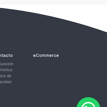
ntacto
eCommerce
turación
ctrónica
tica de
vacidad