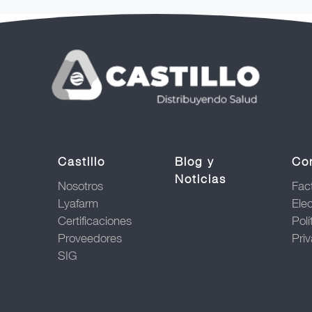
Castillo
Blog y
Co
Noticias
Nosotros
Fac
Lyafarm
Ele
Certificaciones
Polí
Proveedores
Pri
SIG